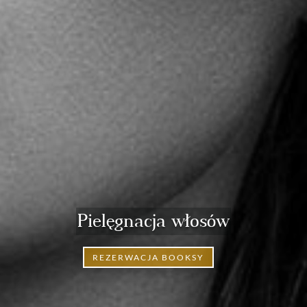
Pielęgnacja włosów
REZERWACJA BOOKSY